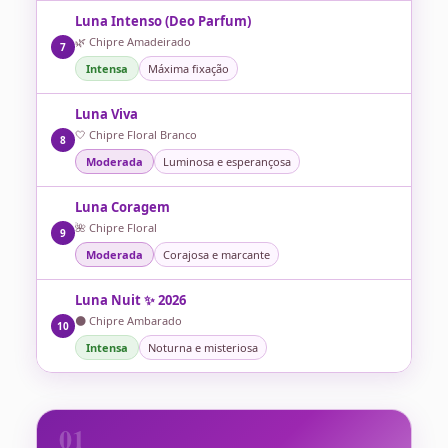
Luna Intenso (Deo Parfum)
🌿 Chipre Amadeirado
7
Intensa
Máxima fixação
Luna Viva
🤍 Chipre Floral Branco
8
Moderada
Luminosa e esperançosa
Luna Coragem
🌺 Chipre Floral
9
Moderada
Corajosa e marcante
Luna Nuit ✨ 2026
🌑 Chipre Ambarado
10
Intensa
Noturna e misteriosa
01