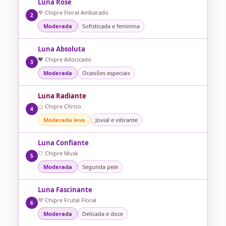
Luna Rosé
🌹 Chipre Floral Ambarado
2
Moderada
Sofisticada e feminina
Luna Absoluta
🖤 Chipre Adocicado
3
Moderada
Ocasiões especiais
Luna Radiante
🍊 Chipre Cítrico
4
Moderada leve
Jovial e vibrante
Luna Confiante
🤍 Chipre Musk
5
Moderada
Segunda pele
Luna Fascinante
💜 Chipre Frutal Floral
6
Moderada
Delicada e doce