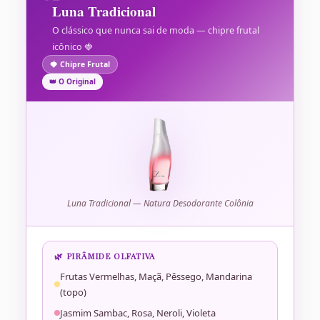
Luna Tradicional
O clássico que nunca sai de moda — chipre frutal
icônico 🍓
🍓 Chipre Frutal
👑 O Original
Luna Tradicional — Natura Desodorante Colônia
🌿 PIRÂMIDE OLFATIVA
Frutas Vermelhas, Maçã, Pêssego, Mandarina
(topo)
Jasmim Sambac, Rosa, Neroli, Violeta