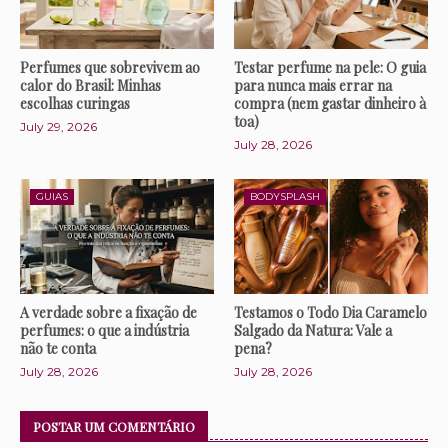
Perfumes que sobrevivem ao
Testar perfume na pele: O guia
calor do Brasil: Minhas
para nunca mais errar na
escolhas curingas
compra (nem gastar dinheiro à
toa)
July 29, 2026
July 28, 2026
GUIAS
BODYSPLASH
A verdade sobre a fixação de
Testamos o Todo Dia Caramelo
perfumes: o que a indústria
Salgado da Natura: Vale a
não te conta
pena?
July 28, 2026
July 28, 2026
POSTAR UM COMENTÁRIO