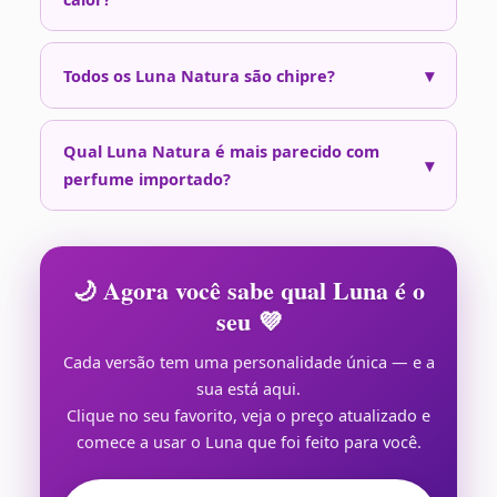
▾
Todos os Luna Natura são chipre?
Qual Luna Natura é mais parecido com
▾
perfume importado?
🌙 Agora você sabe qual Luna é o
seu 💜
Cada versão tem uma personalidade única — e a
sua está aqui.
Clique no seu favorito, veja o preço atualizado e
comece a usar o Luna que foi feito para você.