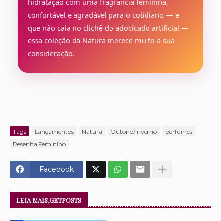
hidratação com uma fragrância feminina,
confortável e agradável para o cotidiano — e
que não caia no clichê do adocicado artificial —
essa coleção da Natura merece muito a sua
consideração.
Tags
Lançamentos
Natura
Outono/Inverno
perfumes
Resenha Feminino
Facebook
LEIA MAIS,GETPOSTS