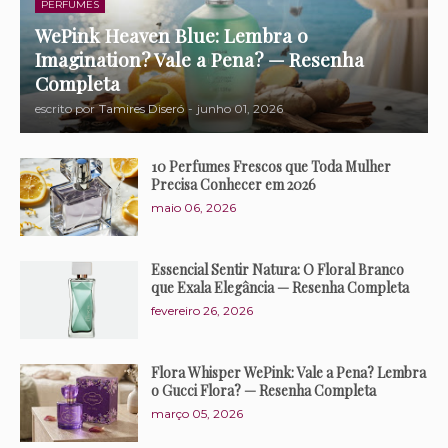
PERFUMES
WePink Heaven Blue: Lembra o
Imagination? Vale a Pena? — Resenha
Completa
escrito por
Tamires Diseró
-
junho 01, 2026
10 Perfumes Frescos que Toda Mulher
Precisa Conhecer em 2026
maio 06, 2026
Essencial Sentir Natura: O Floral Branco
que Exala Elegância — Resenha Completa
fevereiro 26, 2026
Flora Whisper WePink: Vale a Pena? Lembra
o Gucci Flora? — Resenha Completa
março 05, 2026