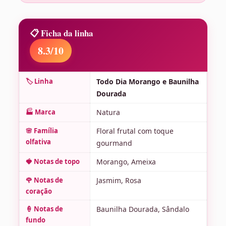
📋 Ficha da linha
8.3/10
🏷️ Linha
Todo Dia Morango e Baunilha
Dourada
🏭 Marca
Natura
🌸 Família
Floral frutal com toque
olfativa
gourmand
🍓 Notas de topo
Morango, Ameixa
🌹 Notas de
Jasmim, Rosa
coração
🍦 Notas de
Baunilha Dourada, Sândalo
fundo