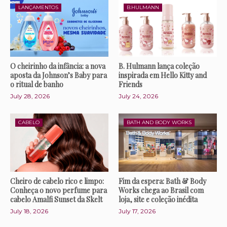
LANÇAMENTOS
B.HULMANN
O cheirinho da infância: a nova
B. Hulmann lança coleção
aposta da Johnson’s Baby para
inspirada em Hello Kitty and
o ritual de banho
Friends
July 28, 2026
July 24, 2026
CABELO
BATH AND BODY WORKS
Cheiro de cabelo rico e limpo:
Fim da espera: Bath & Body
Conheça o novo perfume para
Works chega ao Brasil com
cabelo Amalfi Sunset da Skelt
loja, site e coleção inédita
July 18, 2026
July 17, 2026