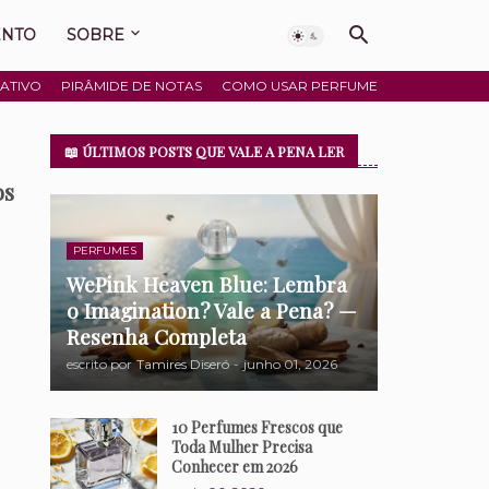
ENTO
SOBRE
ATIVO
PIRÂMIDE DE NOTAS
COMO USAR PERFUME
📖 ÚLTIMOS POSTS QUE VALE A PENA LER
os
PERFUMES
WePink Heaven Blue: Lembra
o Imagination? Vale a Pena? —
Resenha Completa
escrito por
Tamires Diseró
-
junho 01, 2026
10 Perfumes Frescos que
Toda Mulher Precisa
Conhecer em 2026